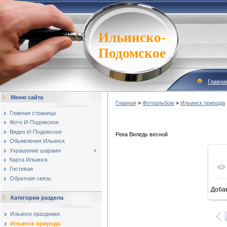
Ильинско-
Подомское
Главна
Меню сайта
Главная
»
Фотоальбом
»
Ильинск природа
Главная страница
Фото И-Подомское
Видео И-Подомское
Река Виледь весной
Обьявления Ильинск
Украшение шарами
Карта Ильинск
Гостевая
Обратная связь
Доба
16
Категории раздела
Ильинск праздники
Ильинск природа