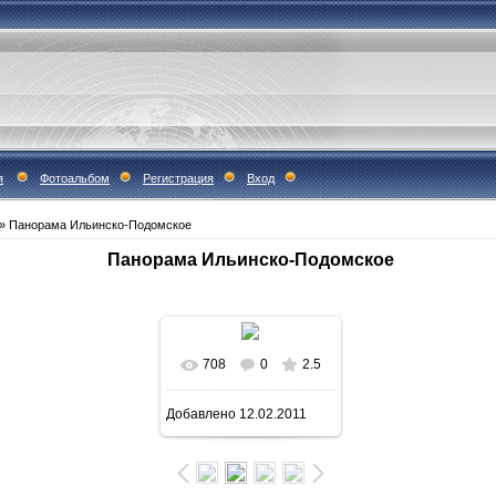
я
Фотоальбом
Регистрация
Вход
» Панорама Ильинско-Подомское
Панорама Ильинско-Подомское
708
0
2.5
В реальном размере
Добавлено
12.02.2011
1600x411
/ 93.6Kb