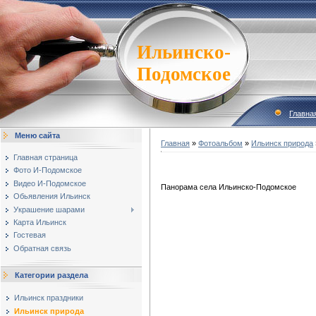
Ильинско-
Подомское
Главна
Меню сайта
Главная
»
Фотоальбом
»
Ильинск природа
Главная страница
Фото И-Подомское
Видео И-Подомское
Панорама села Ильинско-Подомское
Обьявления Ильинск
Украшение шарами
Карта Ильинск
Гостевая
Обратная связь
Категории раздела
Ильинск праздники
Ильинск природа