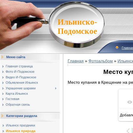
Ильинско-
Подомское
Главна
Меню сайта
Главная
»
Фотоальбом
»
Ильинс
Главная страница
Место ку
Фото И-Подомское
Видео И-Подомское
Место купания в Крещение на ре
Обьявления Ильинск
Украшение шарами
Карта Ильинск
Гостевая
Обратная связь
Добавл
Категории раздела
16
Ильинск праздники
Ильинск природа