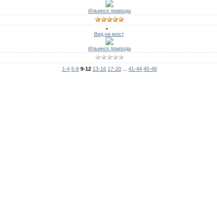
Ильинск природа
Вид на мост
Ильинск природа
1-4
5-8
9-12
13-16
17-20
...
41-44
45-48