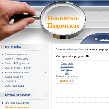
Ильинско-
Подомское
Главна
Меню сайта
Главная
»
Фотоальбом
» Ильинск природа
Главная страница
Фотографий в разделе
:
48
Фото И-Подомское
Видео И-Подомское
Панорама
Ильинско-
Обьявления Ильинск
Подом...
Украшение шарами
Ильинск природа
Карта Ильинск
Гостевая
Обратная связь
Категории раздела
Ильинск праздники
Ильинск природа