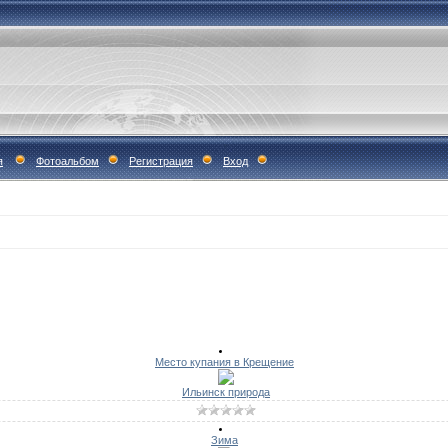
я
Фотоальбом
Регистрация
Вход
Место купания в Крещение
Ильинск природа
Зима