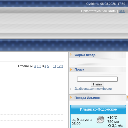
Суббота, 08.08.2026, 17:59
Приветствую Вас
Гость
|
RSS
Форма входа
Страницы
:
«
1
2
3
4
5
...
11
12
»
Поиск
Драйвера для периферии
Погода Ильинск
Ильинско-Подомское