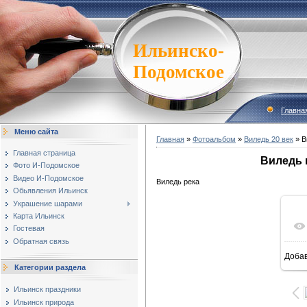
Ильинско-
Подомское
Главна
Меню сайта
Главная
»
Фотоальбом
»
Виледь 20 век
» В
Главная страница
Виледь 
Фото И-Подомское
Видео И-Подомское
Виледь река
Обьявления Ильинск
Украшение шарами
Карта Ильинск
Гостевая
Обратная связь
Доба
1
Категории раздела
Ильинск праздники
Ильинск природа