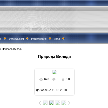
я
Фотоальбом
Регистрация
Вход
» Природа Виледи
Природа Виледи
698
0
3.8
В реальном размере
Добавлено
15.03.2010
1600x1066
/ 195.9Kb