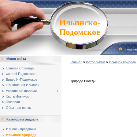
Ильинско-
Подомское
Главна
Меню сайта
Главная
»
Фотоальбом
»
Ильинск природа
Главная страница
Фото И-Подомское
Видео И-Подомское
Природа Виледи
Обьявления Ильинск
Украшение шарами
Карта Ильинск
Гостевая
Обратная связь
Категории раздела
Ильинск праздники
Ильинск природа