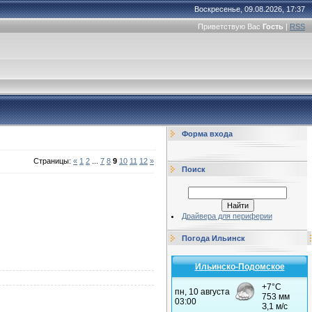
Воскресенье, 09.08.2026, 17:37
Приветствую Вас
Гость
|
RSS
Форма входа
Страницы
:
«
1
2
...
7
8
9
10
11
12
»
Поиск
Драйвера для периферии
Погода Ильинск
Ильинско-Подомское