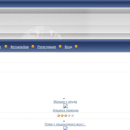
я
Фотоальбом
Регистрация
Вход
Женька у пруда
Ильинск природа
Пляж у пешеходного мост...