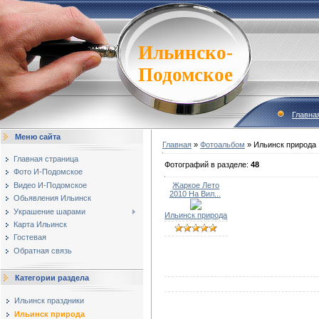
Ильинско-
Подомское
Главна
Меню сайта
Главная
»
Фотоальбом
» Ильинск природа
Главная страница
Фотографий в разделе
:
48
Фото И-Подомское
Видео И-Подомское
Жаркое Лето
2010 На Вил...
Обьявления Ильинск
Украшение шарами
Ильинск природа
Карта Ильинск
Гостевая
Обратная связь
Категории раздела
Ильинск праздники
Ильинск природа