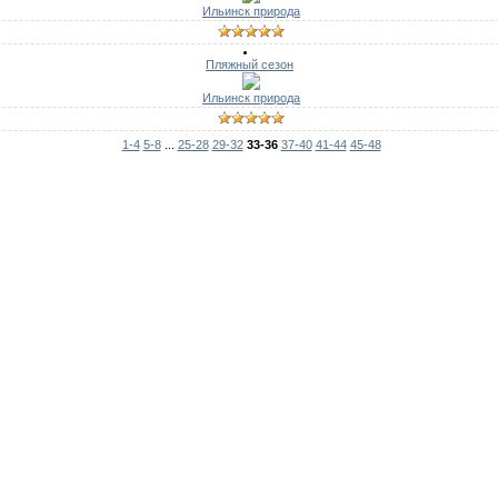
Ильинск природа
Пляжный сезон
Ильинск природа
1-4
5-8
...
25-28
29-32
33-36
37-40
41-44
45-48