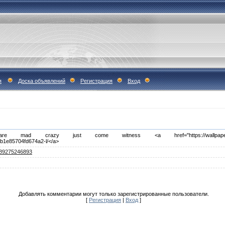
я
Доска объявлений
Регистрация
Вход
 crazy just come witness <a href="https://wallpapers.pro/4b1
f8b1e85704fd674a2-l/</a>
89275246893
Добавлять комментарии могут только зарегистрированные пользователи.
[
Регистрация
|
Вход
]