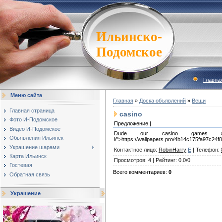
Ильинско-
Подомское
Главна
Меню сайта
Главная
»
Доска объявлений
»
Вещи
Главная страница
casino
Фото И-Подомское
Предложение |
Видео И-Подомское
Dude our casino games are mad
Обьявления Ильинск
l/">https://wallpapers.pro/4b14c175fa97c24
Украшение шарами
Контактное лицо
:
RobinHarry
E
|
Телефон
:
Карта Ильинск
Просмотров
:
4
|
Рейтинг
:
0.0
/
0
Гостевая
Всего комментариев
:
0
Обратная связь
Украшение