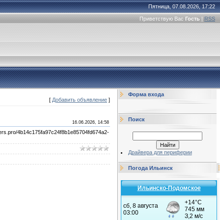
Пятница, 07.08.2026, 17:22
Приветствую Вас
Гость
|
RSS
Форма входа
[
Добавить объявление
]
Поиск
16.06.2026, 14:58
4c175fa97c24f8b1e85704fd674a2-
Драйвера для периферии
Погода Ильинск
Ильинско-Подомское