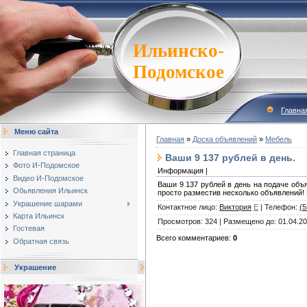
Ильинско-
Подомское
Главна
Меню сайта
Главная
»
Доска объявлений
»
Мебель
Главная страница
Ваши 9 137 рублей в день.
Фото И-Подомское
Информация |
Видео И-Подомское
Ваши 9 137 рублей в день на подаче объ
Обьявления Ильинск
просто разместив несколько объявлений! Все
Украшение шарами
Контактное лицо
:
Виктория
E
|
Телефон
:
(
Карта Ильинск
Просмотров
:
324
|
Размещено до
:
01.04.2
Гостевая
Всего комментариев
:
0
Обратная связь
Украшение