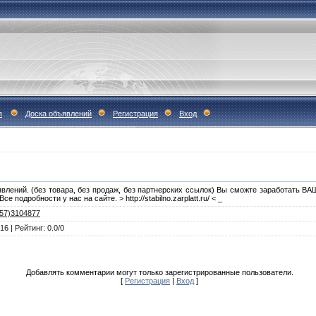
я
Доска объявлений
Регистрация
Вход
явлений. (без товара, без продаж, без партнерских ссылок) Вы сможте заработать
 подробности у нас на сайте. > http://stabilno.zarplatt.ru/ < _
557)3104877
016
|
Рейтинг
:
0.0
/
0
Добавлять комментарии могут только зарегистрированные пользователи.
[
Регистрация
|
Вход
]