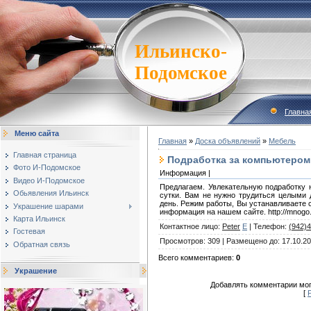
Ильинско-
Подомское
Главна
Меню сайта
Главная
»
Доска объявлений
»
Мебель
Главная страница
Подработка за компьютером
Фото И-Подомское
Информация |
Видео И-Подомское
Предлагаем. Увлекательную подработку н
Обьявления Ильинск
сутки. Вам не нужно трудиться целыми 
день. Режим работы, Вы устанавливаете 
Украшение шарами
информация на нашем сайте. http://mnogo.z
Карта Ильинск
Контактное лицо
:
Peter
E
|
Телефон
:
(942)
Гостевая
Просмотров
:
309
|
Размещено до
:
17.10.2
Обратная связь
Всего комментариев
:
0
Украшение
Добавлять комментарии мог
[