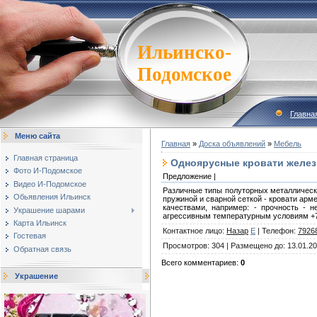
Ильинско-
Подомское
Главна
Меню сайта
Главная
»
Доска объявлений
»
Мебель
Главная страница
Одноярусные кровати желез
Фото И-Подомское
Предложение |
Видео И-Подомское
Различные типы полуторных металлически
Обьявления Ильинск
пружиной и сварной сеткой - кровати ар
качествами, например: - прочность - 
Украшение шарами
агрессивным температурным условиям +7 9
Карта Ильинск
Контактное лицо
:
Назар
E
|
Телефон
:
7926
Гостевая
Просмотров
:
304
|
Размещено до
:
13.01.2
Обратная связь
Всего комментариев
:
0
Украшение