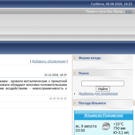
Суббота, 08.08.2026, 19:23
Приветствую Вас
Гость
|
RSS
Форма входа
[
Добавить объявление
]
Поиск
13.12.2018, 16:37
ами - кровати металлические с прокатной
 кровати обладают многими положительными
им воздействиям - невосприимчивость к
Драйвера для периферии
Погода Ильинск
Ильинско-Подомское