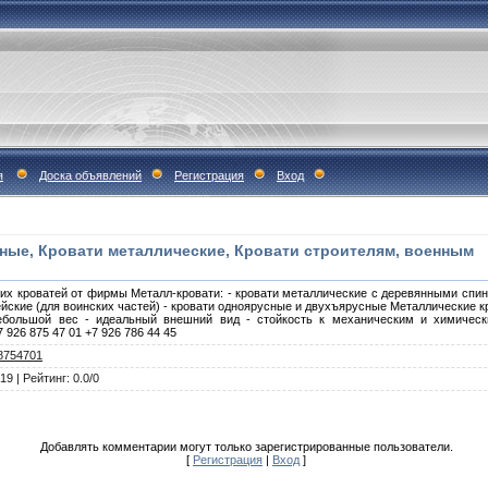
я
Доска объявлений
Регистрация
Вход
ные, Кровати металлические, Кровати строителям, военным
х кроватей от фирмы Металл-кровати: - кровати металлические с деревянными спинк
мейские (для воинских частей) - кровати одноярусные и двухъярусные Металлические
небольшой вес - идеальный внешний вид - стойкость к механическим и химическ
26 875 47 01 +7 926 786 44 45
8754701
019
|
Рейтинг
:
0.0
/
0
Добавлять комментарии могут только зарегистрированные пользователи.
[
Регистрация
|
Вход
]