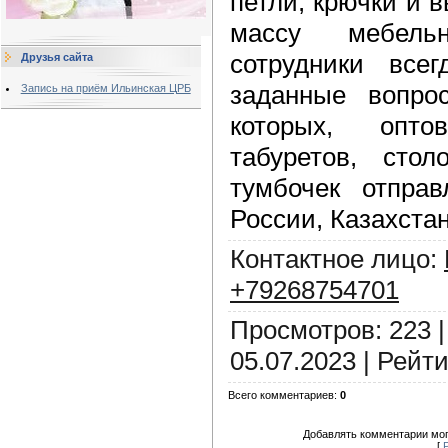
петли, крючки и
массу мебель
сотрудники все
Друзья сайта
заданные вопро
Запись на приём Ильинская ЦРБ
которых, опт
табуретов, сто
тумбочек отпра
России, Казахста
Контактное лицо
:
+79268754701
Просмотров
:
223
05.07.2023
|
Рейти
Всего комментариев
:
0
Добавлять комментарии мог
[