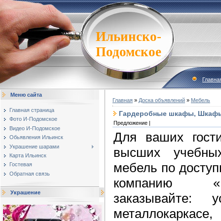
Ильинско-
Подомское
Главна
Меню сайта
Главная
»
Доска объявлений
»
Мебель
Главная страница
Гардеробные шкафы, Шкафы
Фото И-Подомское
Предложение |
Видео И-Подомское
Для ваших гост
Обьявления Ильинск
Украшение шарами
высших учебных
Карта Ильинск
мебель по доступ
Гостевая
Обратная связь
компанию «М
Украшение
заказывайте: 
металлокаркас