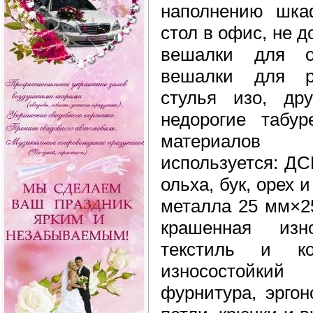
наполнению шка
стол в офис, не 
вешалки для о
вешалки для ра
стулья изо, др
недорогие табу
материалов 
используется: Д
ольха, бук, орех 
металла 25 мм×2
крашенная изн
текстиль и к
износостойкий 
фурнитура, эрго