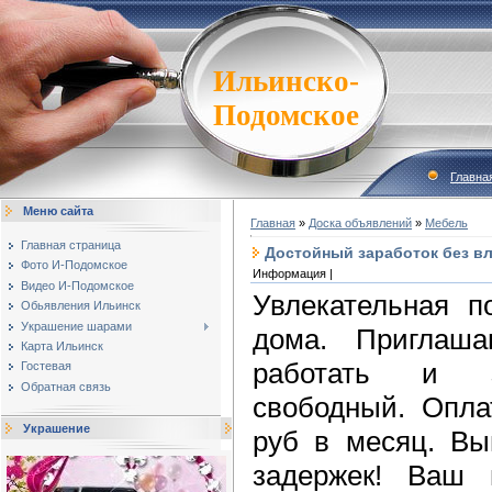
Ильинско-
Подомское
Главна
Меню сайта
Главная
»
Доска объявлений
»
Мебель
Главная страница
Достойный заработок без в
Фото И-Подомское
Информация |
Видео И-Подомское
Увлекательная п
Обьявления Ильинск
Украшение шарами
дома. Приглаш
Карта Ильинск
работать и з
Гостевая
Обратная связь
свободный. Опла
Украшение
руб в месяц. Вы
задержек! Ваш 