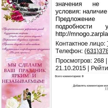
значения не 
условия: наличие
Предложение
подробности
http://mnogo.zarplat
Контактное лицо
:
Телефон
:
(631)37
Просмотров
:
268
21.10.2015
|
Рейти
Всего комментариев
:
0
Добавлять комментарии мог
[