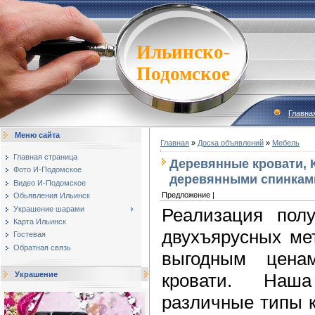
Ильинско-
Подомское
Главна
Меню сайта
Главная
»
Доска объявлений
»
Мебель
Главная страница
Деревянные кровати, 
Фото И-Подомское
деревянными спинками
Видео И-Подомское
Предложение |
Обьявления Ильинск
Украшение шарами
Реализация пол
Карта Ильинск
двухъярусных ме
Гостевая
Обратная связь
выгодным цен
кровати. Наш
Украшение
различные типы к