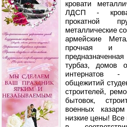
кровати металл
ЛДСП - крова
прокатной п
металлические со 
армейские Мета
прочная и на
предназначенна
турбаз, домов о
интернатов -
общежитий студен
строителей, ремо
бытовок, строи
военных казарм
низкие цены! Все
в соответств