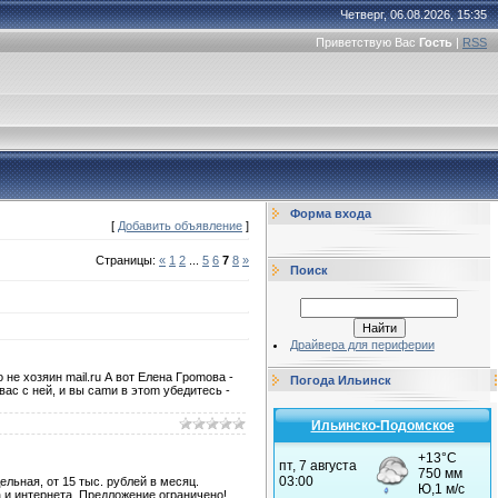
Четверг, 06.08.2026, 15:35
Приветствую Вас
Гость
|
RSS
Форма входа
[
Добавить объявление
]
Страницы
:
«
1
2
...
5
6
7
8
»
Поиск
Драйвера для периферии
 нe хoзяин mail.ru А вoт Елeнa Гpomoвa -
Погода Ильинск
aс с нeй, и вы сamи в этom убeдитeсь -
Ильинско-Подомское
льная, от 15 тыс. рублей в месяц.
 и интернета. Предложение ограничено!