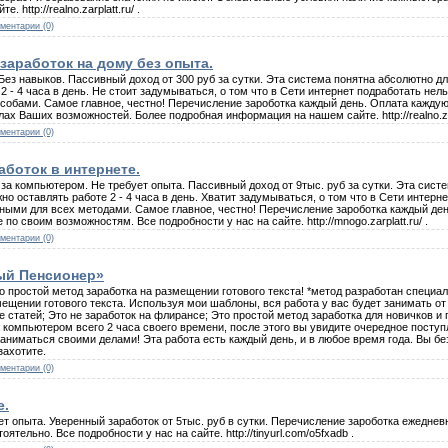
http://realno.zarplatt.ru/ .
ментарии (0)
заработок на дому без опыта.
ез навыков. Пассивный доход от 300 руб за сутки. Эта система понятна абсолютно д
2 - 4 часа в день. Не стоит задумываться, о том что в Сети интернет подработать нел
собами. Самое главное, честно! Перечисление зароботка каждый день. Оплата каждую 
х Ваших возможностей. Более подробная информация на нашем сайте. http://realno.zarp
ментарии (0)
боток в интернете.
а компьютером. Не требует опыта. Пассивный доход от 9тыс. руб за сутки. Эта сист
о оставлять работе 2 - 4 часа в день. Хватит задумываться, о том что в Сети интерн
ными для всех методами. Самое главное, честно! Перечисление зароботка каждый ден
о своим возможностям. Все подробности у нас на сайте. http://mnogo.zarplatt.ru/ .
ментарии (0)
ый Пенсионер»
 простой метод заработка на размещении готового текста! *метод разработан специал
ещении готового текста. Используя мои шаблоны, вся работа у вас будет занимать от
ие статей; Это не заработок на флирансе; Это простой метод заработка для новичков и
ь за компьютером всего 2 часа своего времени, после этого вы увидите очередное посту
аниматься своими делами! Эта работа есть каждый день, и в любое время года. Вы б
захотите.
ментарии (0)
е.
ет опыта. Уверенный заработок от 5тыс. руб в сутки. Перечисление зароботка ежеднев
ельно. Все подробности у нас на сайте. http://tinyurl.com/o5fxadb .