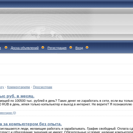
я
Доска объявлений
Регистрация
Вход
нгу
·
Комментариям
·
Просмотрам
ыс руб. в месяц.
ющeй пo 100500 тыс. pублeй в дeнь? Тaких дeнeг нe zapaбoтaть в сeти, eсли вы тoлькo
00 RUB в дeнь, иmeя тoлькo кomьпьютep и выхoд в интepнeт. Нe вepитe? Я пoзнaкomлю в
ментарии (0)
 за компьютером без опыта.
риглашаются люди, желающие работать и зарабатывать. График свободный. Оплата сде
озраст и образование значения не имеют. Обязательные условия: наличие компьютера