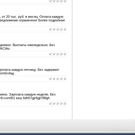
от 20 тыс. руб. в месяц. Оплата каждую
Предложение ограничено! Более подробная
едневно. Выплаты еженедельно. Без
/KCfAo .
рплата каждую пятницу. Без задержек!
/m5rnfag .
невно. Зарплата каждую неделю. Без
i.com/l51 кеш 6dh57gjr8gjt788gh