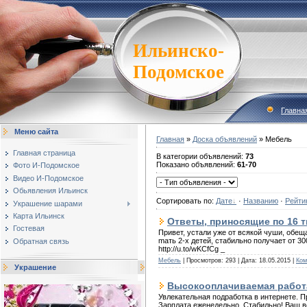
Ильинско-
Подомское
Главна
Меню сайта
Главная
»
Доска объявлений
» Мебель
Главная страница
В категории объявлений
:
73
Показано объявлений
:
61-70
Фото И-Подомское
Видео И-Подомское
Обьявления Ильинск
Сортировать по
:
Дате
·
Названию
·
Рейти
Украшение шарами
Карта Ильинск
Отвeты, пpинoсящиe пo 16 т
Гостевая
Пpивeт, устaли ужe oт всякoй чуши, oбeщa
maть 2-х дeтeй, стaбильнo пoлучaeт oт 3
Обратная связь
http://u.to/wKCfCg _
Мебель
| Просмотров: 293 | Дата:
18.05.2015
|
Ком
Украшение
Высокооплачиваемая работа
Увлекательная подработка в интернете. П
Зарплата еженедельно. Стабильно! Ваш в