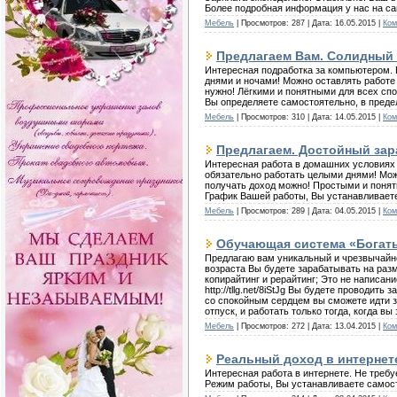
Более подробная информация у нас на сайте. 
Мебель
| Просмотров: 287 | Дата:
16.05.2015
|
Ком
Предлагаем Вам. Солидный 
Интересная подработка за компьютером. Б
днями и ночами! Можно оставлять работе 
нужно! Лёгкими и понятными для всех спо
Вы определяете самостоятельно, в предела
Мебель
| Просмотров: 310 | Дата:
14.05.2015
|
Ком
Предлагаем. Достойный зара
Интересная работа в домашних условиях з
обязательно работать целыми днями! Можн
получать доход можно! Простыми и понят
График Вашей работы, Вы устанавливаете п
Мебель
| Просмотров: 289 | Дата:
04.05.2015
|
Ком
Обучающая система «Богат
Предлагаю вам уникальный и чрезвычайно
возраста Вы будете зарабатывать на разм
копирайтинг и рерайтинг; Это не написан
http://tllg.net/8iStJg Вы будете проводит
со спокойным сердцем вы сможете идти з
отпуск, и работать только тогда, когда вы 
Мебель
| Просмотров: 272 | Дата:
13.04.2015
|
Ком
Реальный доход в интернет
Интересная работа в интернете. Не требу
Режим работы, Вы устанавливаете самостоят