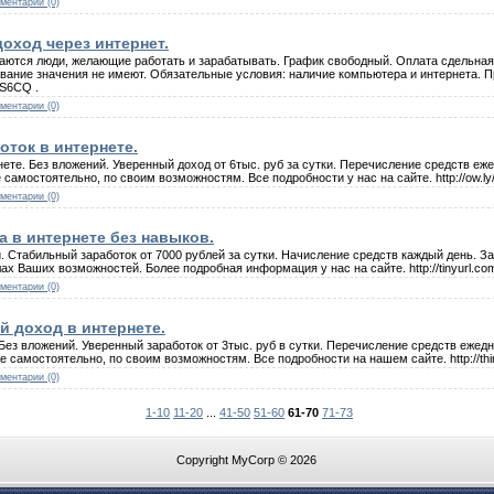
ментарии (0)
оход через интернет.
аются люди, желающие работать и зарабатывать. График свободный. Оплата сдельная, 
ование значения не имеют. Обязательные условия: наличие компьютера и интернета. 
vS6CQ .
ментарии (0)
ток в интернете.
ете. Без вложений. Уверенный доход от 6тыс. руб за сутки. Перечисление средств еж
самостоятельно, по своим возможностям. Все подробности у нас на сайте. http://ow.ly
ментарии (0)
 в интернете без навыков.
. Стабильный заработок от 7000 рублей за сутки. Начисление средств каждый день. За
х Ваших возможностей. Более подробная информация у нас на сайте. http://tinyurl.com
ментарии (0)
й доход в интернете.
ез вложений. Уверенный заработок от 3тыс. руб в сутки. Перечисление средств ежед
 самостоятельно, по своим возможностям. Все подробности на нашем сайте. http://thinf
ментарии (0)
1-10
11-20
...
41-50
51-60
61-70
71-73
Copyright MyCorp © 2026