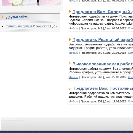
Мебель
| Просмотров: 314 | Дата:
08.04.2015
|
Ком
Предлагаю Вам. Солидный д
Интересная подработка на дому. Приглаш
Друзья сайта
неделю. Стабильно! Ваш возраст и образ
информация на нашем сайте. http://u.to/L
Запись на приём Ильинская ЦРБ
Мебель
| Просмотров: 243 | Дата:
08.04.2015
|
Ком
Предлагаю. Реальный зарабо
Высокооплачиваемая подработка в интерн
задержек! График работы, устанавливаете 
Мебель
| Просмотров: 260 | Дата:
22.03.2015
|
Ком
Высокооплачиваемая работа
Интересная работа на дому. Без вложений
Рабочий график, устанавливаете в предела
Мебель
| Просмотров: 262 | Дата:
22.03.2015
|
Ком
Предлагаем Вам. Постоянны
Интересная подработка за компьютером. Б
задержек! Рабочий график, устанавливаете
Мебель
| Просмотров: 252 | Дата:
17.03.2015
|
Ком